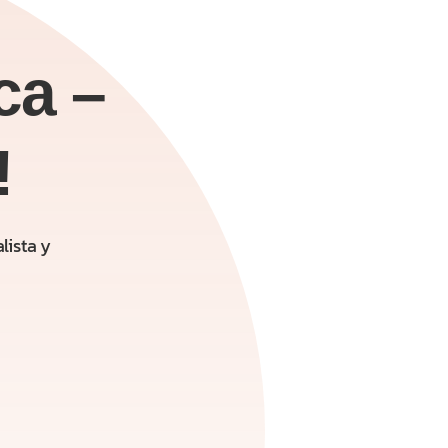
ca –
!
lista y