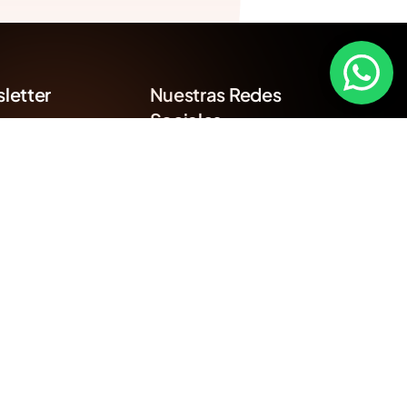
letter
Nuestras Redes
Sociales
nte informado con
a newsletter de las
s actualizaciones y
s.
vados.