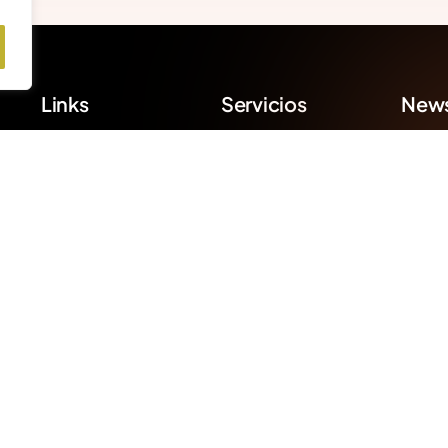
Links
Servicios
News
Mante
Quien Somos
Redes Sociales
nuestr
Contacto
Eventos &
ultima
Experiencias
mejora
Preguntas
Frecuentes
Comunicación
Blog
Estrategia 360
pyright 2026
Salseo Comunicación
- Todos los derechos reser