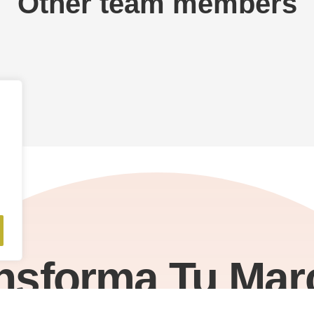
Other team members
nsforma Tu Mar