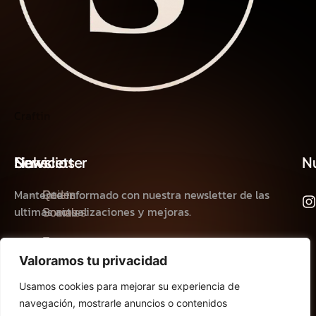
Craftin
Links
Servicios
Newsletter
Nu
Mantente informado con nuestra newsletter de las
Quien
Redes
ultimas actualizaciones y mejoras.
Somos
Sociales
Contacto
Eventos
&
Valoramos tu privacidad
Preguntas
Experiencias
Usamos cookies para mejorar su experiencia de
Frecuentes
navegación, mostrarle anuncios o contenidos
Comunicación