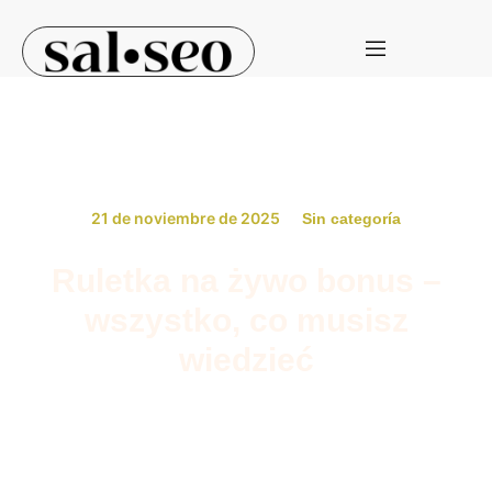
21 de noviembre de 2025
Sin categoría
Ruletka na żywo bonus –
wszystko, co musisz
wiedzieć
Prev.
Next