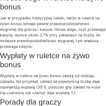
bonus
Jak w przypadku tradycyjnej ruletki, także w ruletce na
żywo bonus istnieje pewne prawdopodobieństwo
wygranej dla gracza i kasyna. House edge, czyli przewaga
kasyna, wynosi około 2,7% przy zakładach na liczby. Im
mniejsze prawdopodobieństwo wygranej, tym większa
przewaga kasyna.
Wypłaty w ruletce na żywo
bonus
Wypłaty w ruletce na żywo bonus zależą od rodzaju
zakładu. Na przykład, zakład na pojedynczą liczbę daje
największą wypłatę (35:1), podczas gdy zakład na kolor
(np.czerwony lub czarny) daje wypłatę 1:1.
Porady dla graczy