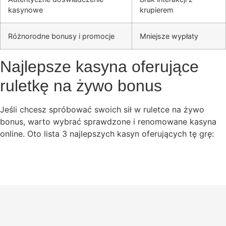
kasynowe
krupierem
Różnorodne bonusy i promocje
Mniejsze wypłaty
Najlepsze kasyna oferujące
ruletkę na żywo bonus
Jeśli chcesz spróbować swoich sił w ruletce na żywo
bonus, warto wybrać sprawdzone i renomowane kasyna
online. Oto lista 3 najlepszych kasyn oferujących tę grę: